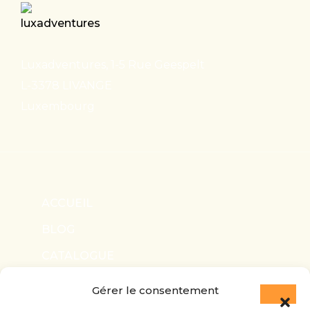
Luxadventures, 1-5 Rue Geespelt
L-3378 LIVANGE
Luxembourg
ACCUEIL
BLOG
CATALOGUE
NOUS CONTACTER
Gérer le consentement
INFOS LÉGALES