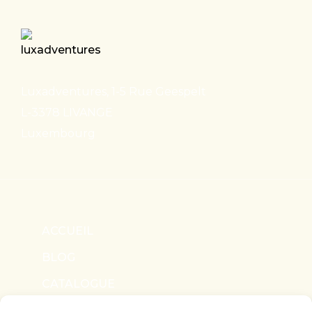
Luxadventures, 1-5 Rue Geespelt
L-3378 LIVANGE
Luxembourg
ACCUEIL
BLOG
CATALOGUE
NOUS CONTACTER