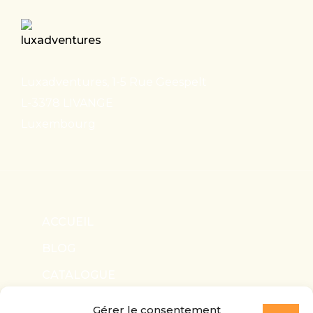
Luxadventures, 1-5 Rue Geespelt
L-3378 LIVANGE
Luxembourg
ACCUEIL
BLOG
CATALOGUE
NOUS CONTACTER
Gérer le consentement